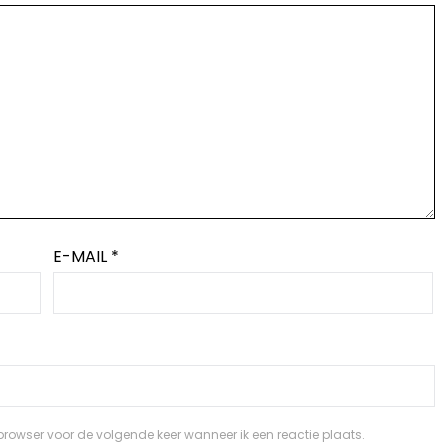
E-MAIL
*
browser voor de volgende keer wanneer ik een reactie plaats.