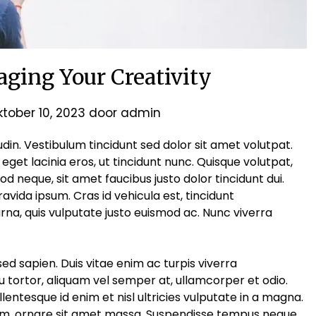
aging Your Creativity
ktober 10, 2023
door
admin
tudin. Vestibulum tincidunt sed dolor sit amet volutpat.
get lacinia eros, ut tincidunt nunc. Quisque volutpat,
d neque, sit amet faucibus justo dolor tincidunt dui.
 gravida ipsum. Cras id vehicula est, tincidunt
rna, quis vulputate justo euismod ac. Nunc viverra
sed sapien. Duis vitae enim ac turpis viverra
u tortor, aliquam vel semper at, ullamcorper et odio.
lentesque id enim et nisl ultricies vulputate in a magna.
erdum, ornare sit amet massa. Suspendisse tempus neque