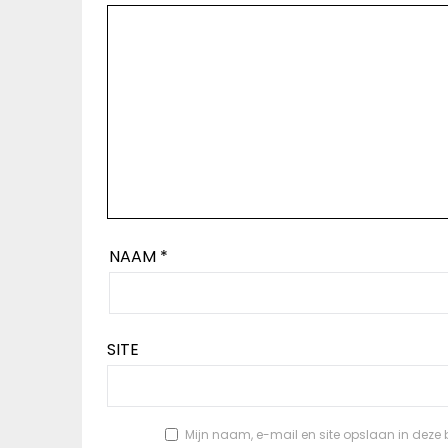
NAAM
*
SITE
Mijn naam, e-mail en site opslaan in deze 