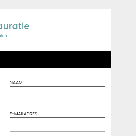
auratie
alen
NAAM
E-MAILADRES